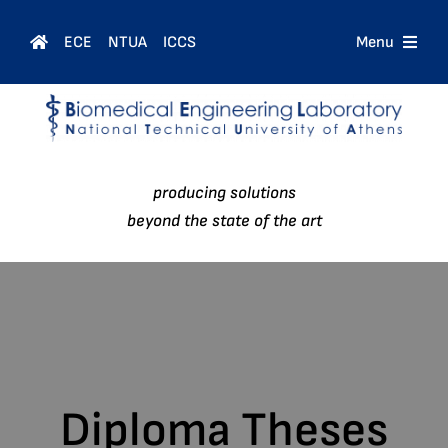
Skip
to
ECE
NTUA
ICCS
Menu
content
Home
Courses
producing solutions
People
beyond the state of the art
Research
News
Diploma Theses
Contact