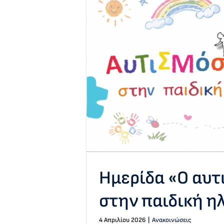
τισμός στην
λικία»
εις
Ημερίδα «Ο αυτ
στην παιδική η
4 Απριλίου 2026
|
Ανακοινώσεις