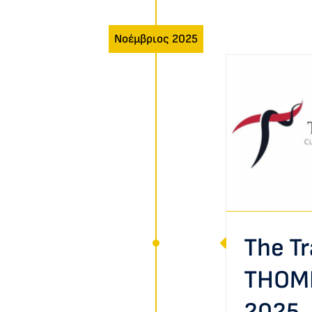
Νοέμβριος 2025
he Trauma THOMPSON
llenge 2025 – Διάκριση
Εκδηλώσεις
The T
THOMP