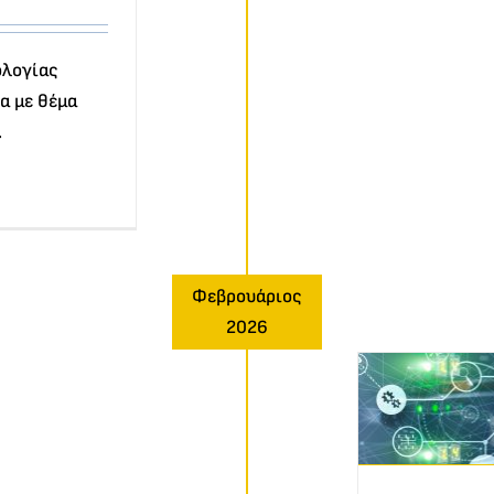
ολογίας
α με θέμα
.
Φεβρουάριος
2026
Ο Καθηγητής Γ.
τσόπουλος στο ACDSA
2026