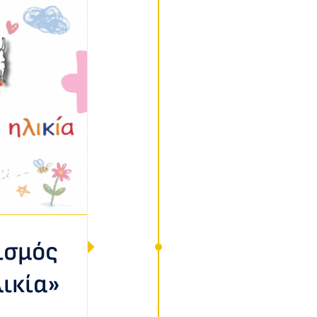
ισμός
λικία»