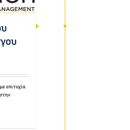
ου
ργου
με επιτυχία
 στην