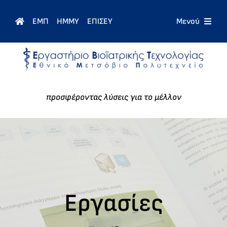
Skip
to
ΕΜΠ
ΗΜΜΥ
ΕΠΙΣΕΥ
Μενού
content
Αρχή
Μαθήματα
προσφέροντας λύσεις για το μέλλον
Προσωπικό
Έρευνα
Νέα
Εργασίες
Επικοινωνία